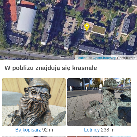
Leaflet
| ©
OpenStreetMap
Contributors
W pobliżu znajdują się krasnale
Bajkopisarz
92 m
Lotnicy
238 m