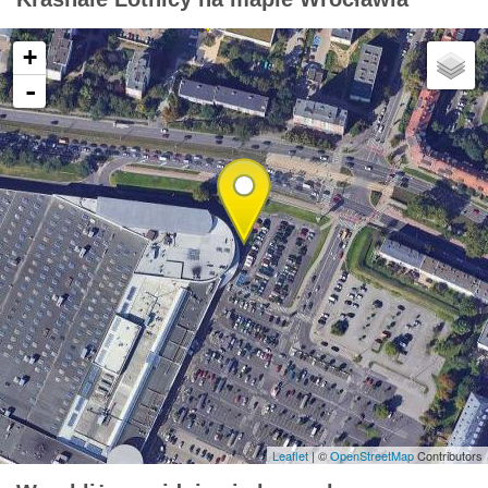
+
-
Leaflet
| ©
OpenStreetMap
Contributors