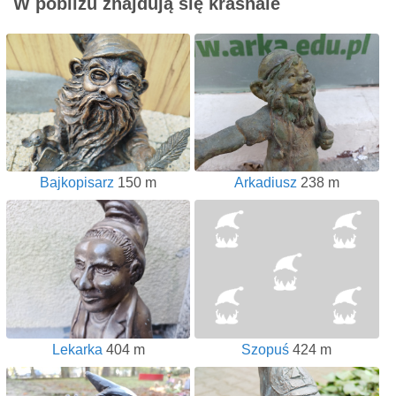
W pobliżu znajdują się krasnale
Bajkopisarz
150 m
Arkadiusz
238 m
Lekarka
404 m
Szopuś
424 m