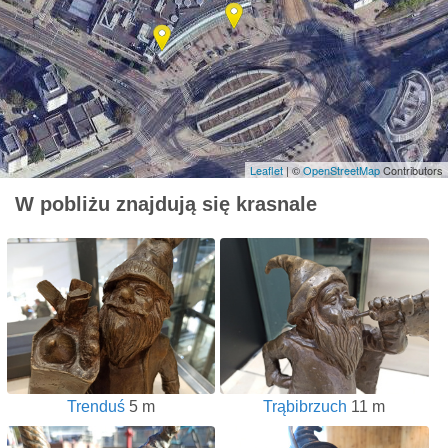
Leaflet
| ©
OpenStreetMap
Contributors
W pobliżu znajdują się krasnale
Trenduś
5 m
Trąbibrzuch
11 m