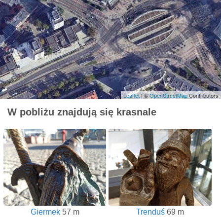
Leaflet
| ©
OpenStreetMap
Contributors
W pobliżu znajdują się krasnale
Giermek
57 m
Trenduś
69 m