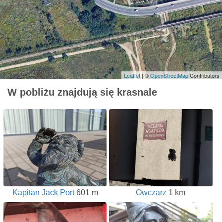
Leaflet
| ©
OpenStreetMap
Contributors
W pobliżu znajdują się krasnale
Kapitan Jack Port
601 m
Owczarz
1 km