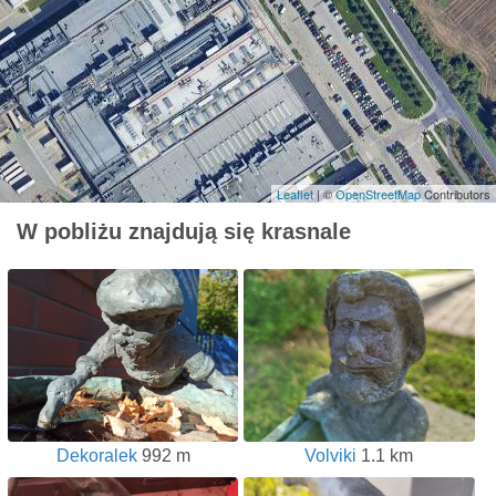
Leaflet
| ©
OpenStreetMap
Contributors
W pobliżu znajdują się krasnale
Dekoralek
992 m
Volviki
1.1 km