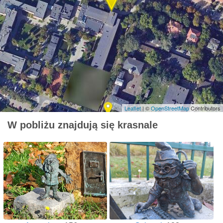
Leaflet
| ©
OpenStreetMap
Contributors
W pobliżu znajdują się krasnale