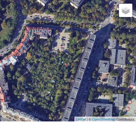
Leaflet
| ©
OpenStreetMap
Contributors