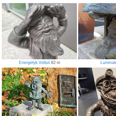
Energetyk Voltuś
82 m
Luminat