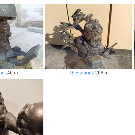
or
146 m
Thespianek
268 m