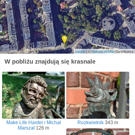
Leaflet
| ©
OpenStreetMap
Contributors
W pobliżu znajdują się krasnale
Make Life Harder i Michał
Rozkwietnik
343 m
Marszał
126 m