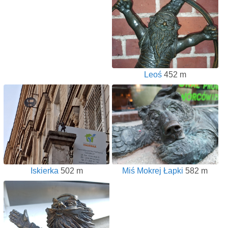
Leoś
452 m
Iskierka
502 m
Miś Mokrej Łapki
582 m