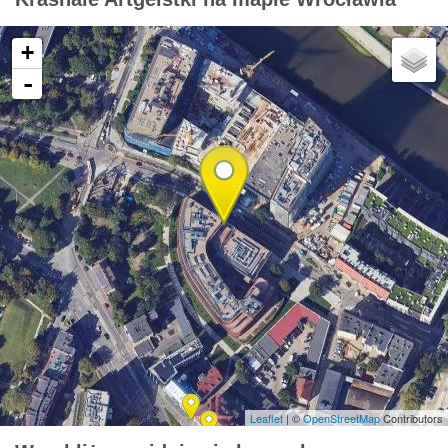
+
-
Leaflet
| ©
OpenStreetMap
Contributors