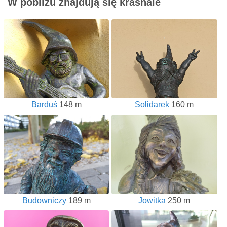
W pobliżu znajdują się krasnale
Barduś
148 m
Solidarek
160 m
Budowniczy
189 m
Jowitka
250 m