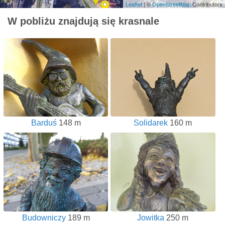
Leaflet
| ©
OpenStreetMap
Contributors
W pobliżu znajdują się krasnale
Barduś
148 m
Solidarek
160 m
Budowniczy
189 m
Jowitka
250 m