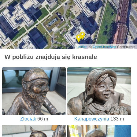
Leaflet
| ©
OpenStreetMap
Contributors
W pobliżu znajdują się krasnale
Złociak
66 m
Kanapowczynia
133 m