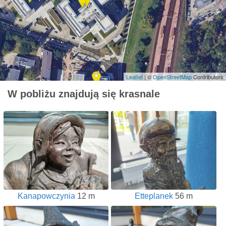
Leaflet
| ©
OpenStreetMap
Contributors
W pobliżu znajdują się krasnale
Kanapowczynia
12 m
Etteplanek
56 m