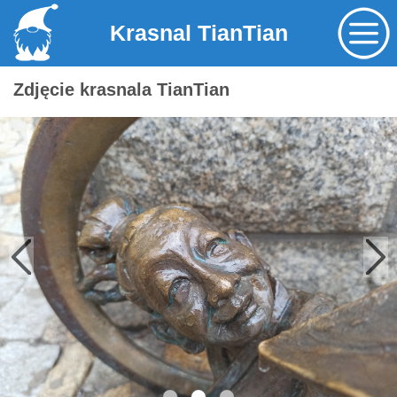
Krasnal TianTian
Zdjęcie krasnala TianTian