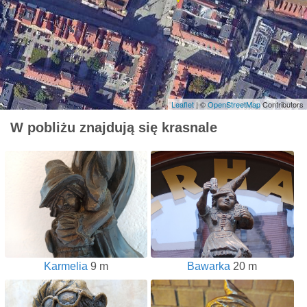
Leaflet
| ©
OpenStreetMap
Contributors
W pobliżu znajdują się krasnale
Karmelia
9 m
Bawarka
20 m