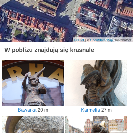
Leaflet
| ©
OpenStreetMap
Contributors
W pobliżu znajdują się krasnale
Bawarka
20 m
Karmelia
27 m