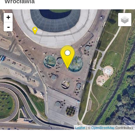
Wrocławia
+
-
Leaflet
| ©
OpenStreetMap
Contributors