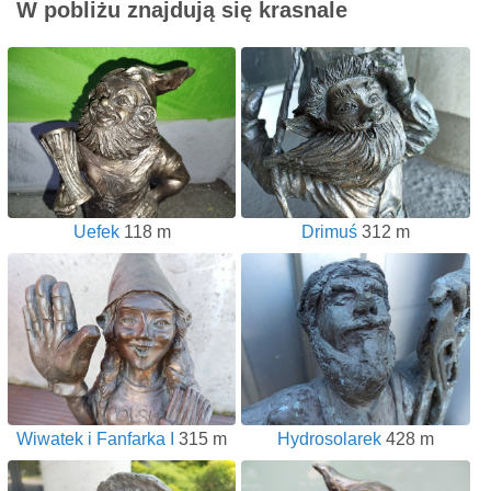
W pobliżu znajdują się krasnale
Uefek
118 m
Drimuś
312 m
Wiwatek i Fanfarka I
315 m
Hydrosolarek
428 m