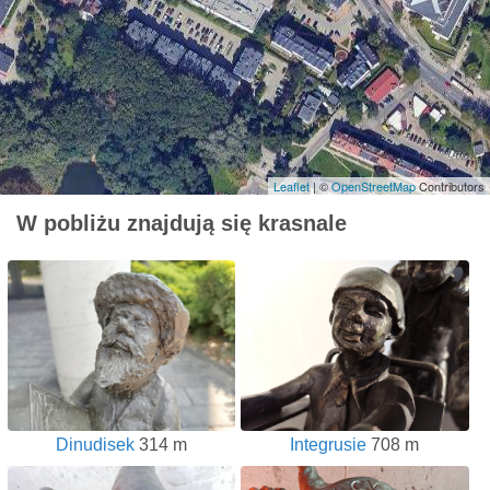
Leaflet
| ©
OpenStreetMap
Contributors
W pobliżu znajdują się krasnale
Dinudisek
314 m
Integrusie
708 m