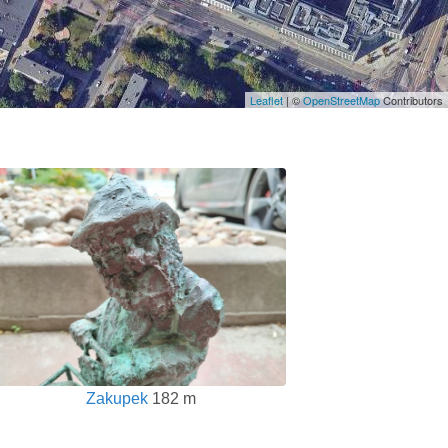
Leaflet
| ©
OpenStreetMap
Contributors
Zakupek
182 m