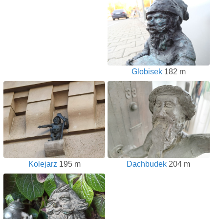
Globisek
182 m
Kolejarz
195 m
Dachbudek
204 m