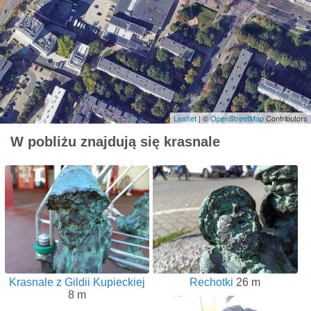
Leaflet
| ©
OpenStreetMap
Contributors
W pobliżu znajdują się krasnale
Krasnale z Gildii Kupieckiej
Rechotki
26 m
8 m