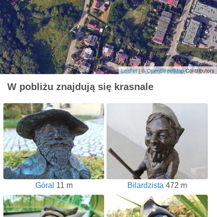
Leaflet
| ©
OpenStreetMap
Contributors
W pobliżu znajdują się krasnale
Góral
11 m
Bilardzista
472 m