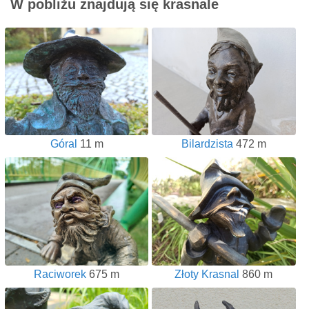
W pobliżu znajdują się krasnale
Góral
11 m
Bilardzista
472 m
Raciworek
675 m
Złoty Krasnal
860 m