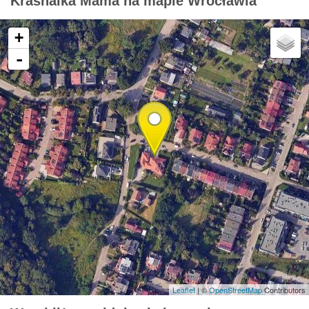
Krasnalka Mama na mapie Wrocławia
+
-
Leaflet
| ©
OpenStreetMap
Contributors