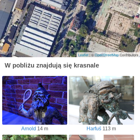
Leaflet
| ©
OpenStreetMap
Contributors
W pobliżu znajdują się krasnale
Arnold
14 m
Harfuś
113 m