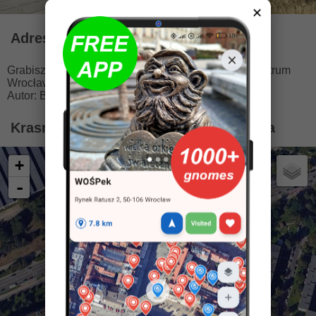
✕
Adres
Grabiszyńska 184, 53-235 Wrocław
🚩
3.2 km od centrum
Wrocławia
Autor: Beata Zwolańska-Hołod
Krasnal Poligrafek na mapie Wrocławia
+
-