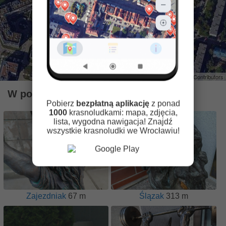
Leaflet
| ©
OpenStreetMap
Contributors
W pobliżu znajdują się krasnale
Pobierz
bezpłatną aplikację
z ponad
1000
krasnoludkami: mapa, zdjęcia,
lista, wygodna nawigacja! Znajdź
wszystkie krasnoludki we Wrocławiu!
Zajezdniak
67 m
Ślązak
313 m