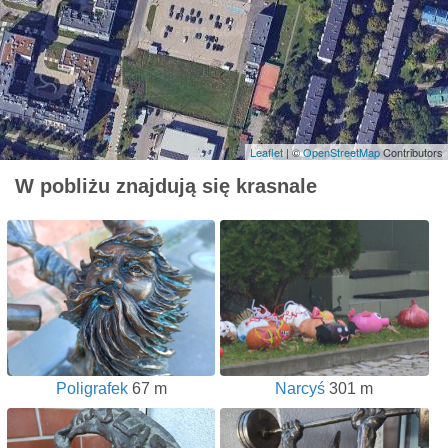
Leaflet
| ©
OpenStreetMap
Contributors
W pobliżu znajdują się krasnale
Poligrafek
67 m
Narcyś
301 m