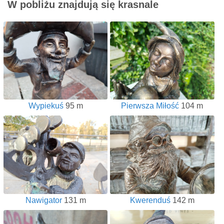
W pobliżu znajdują się krasnale
Wypiekuś
95 m
Pierwsza Miłość
104 m
Nawigator
131 m
Kwerenduś
142 m