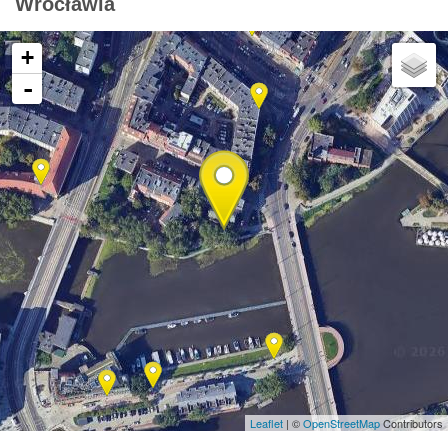
Wrocławia
+
-
Leaflet
| ©
OpenStreetMap
Contributors