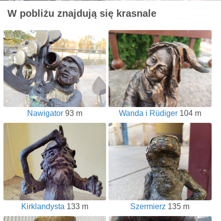
W pobliżu znajdują się krasnale
Nawigator
93 m
Wanda i Rüdiger
104 m
Kirklandysta
133 m
Szermierz
135 m