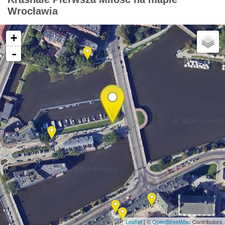
Wrocławia
+
-
Leaflet
| ©
OpenStreetMap
Contributors