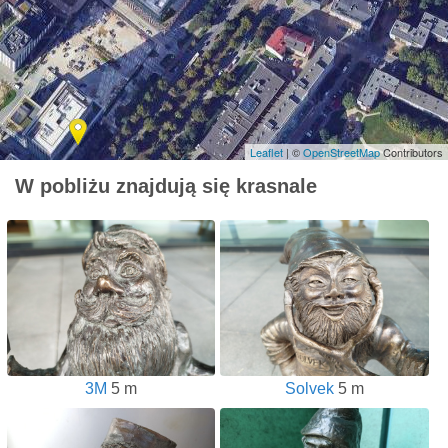
Leaflet
| ©
OpenStreetMap
Contributors
W pobliżu znajdują się krasnale
3M
5 m
Solvek
5 m