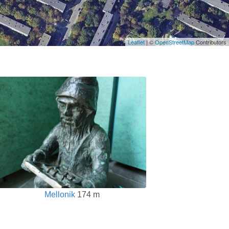
Leaflet
| ©
OpenStreetMap
Contributors
Mellonik
174 m