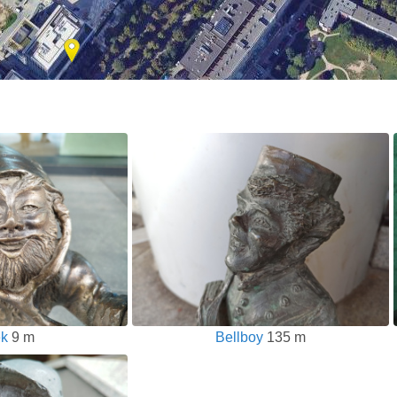
ek
9 m
Bellboy
135 m