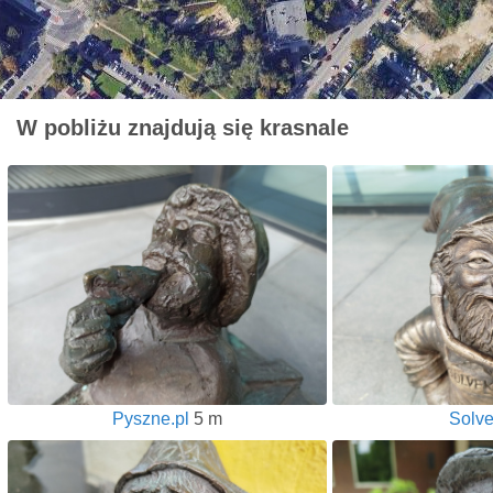
W pobliżu znajdują się krasnale
Pyszne.pl
5 m
Solv