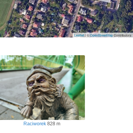
Leaflet
| ©
OpenStreetMap
Contributors
Raciworek
828 m