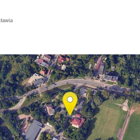
✕
Ten projekt istnieje
dzięki Wam ❤️
cławia
Świadomie nie przeładowujemy
strony reklamami.
Jeśli ten serwis jest dla Ciebie
przydatny — wesprzyj jego rozwój.
Wesprzyj projekt