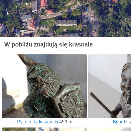
W pobliżu znajdują się krasnale
Rycerz Jadwiżański
459 m
Bilardzis