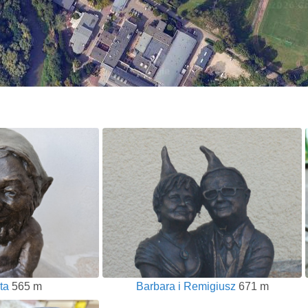
ta
565 m
Barbara i Remigiusz
671 m