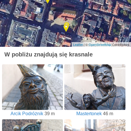
Leaflet
| ©
OpenStreetMap
Contributors
W pobliżu znajdują się krasnale
Arcik Podróżnik
39 m
Mastertonek
46 m