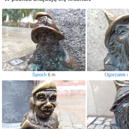
Śpioch
6 m
Ogorzałek i