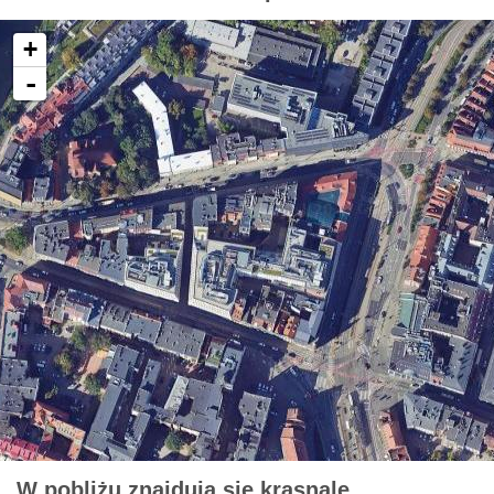
+
-
W pobliżu znajdują się krasnale