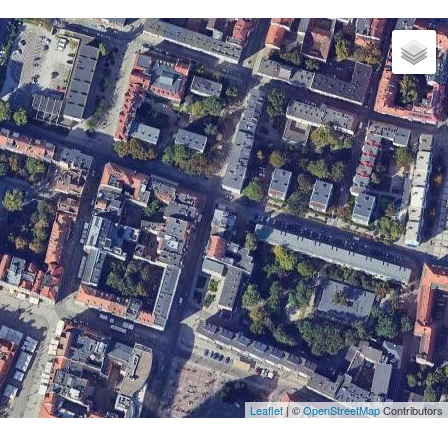
Leaflet
| ©
OpenStreetMap
Contributors