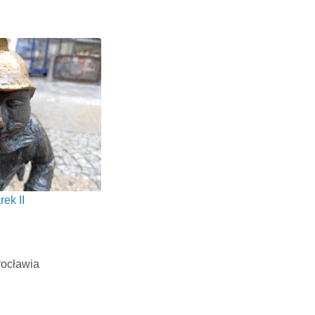
ek II
rocławia