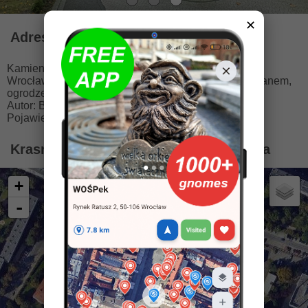
✕
Adres
Kamienna 59, 53-308 Wrocław
🚩
2.2 km od centrum
Wrocławia. Dostęp może być ograniczony (np. szlabanem,
ogrodzeniem, bramą, bramkami)
Autor: Beata Zwolańska-Hołod
Pojawienie: 12.05.2008
Krasnal Ekonomek na mapie Wrocławia
+
-