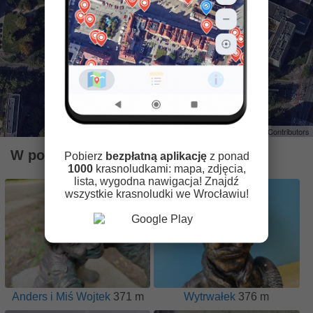
Leaflet
| ©
OpenStreetMap
Contributors
W pobliżu znajdują się krasnale
Pobierz
bezpłatną aplikację
z ponad
1000
krasnoludkami: mapa, zdjęcia,
lista, wygodna nawigacja! Znajdź
wszystkie krasnoludki we Wrocławiu!
Anders i Miś Wojtek
371 m
Wytrwałek
376 m