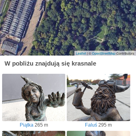
Leaflet
| ©
OpenStreetMap
Contributors
W pobliżu znajdują się krasnale
Piątka
265 m
Faluś
295 m