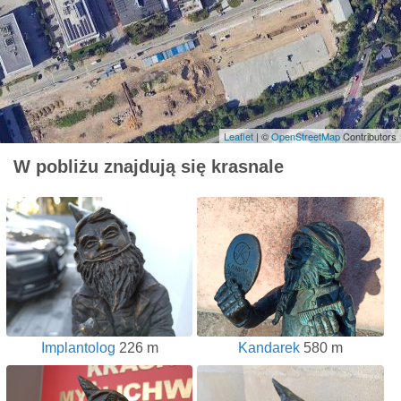
Leaflet
| ©
OpenStreetMap
Contributors
W pobliżu znajdują się krasnale
Implantolog
226 m
Kandarek
580 m