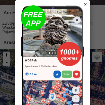
✕
Adres
Zwycięska 9/23, 53-033 Wrocław
🚩
5.9 km od centrum
Wrocławia
Pojawienie: 08.11.2014
Krasnal Kandarek na mapie Wrocławia
+
-