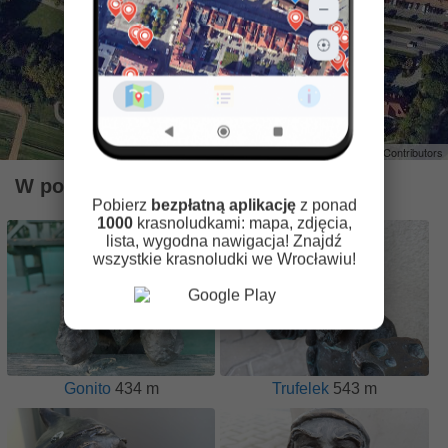
Leaflet
| ©
OpenStreetMap
Contributors
W pobliżu znajdują się krasnale
Pobierz
bezpłatną aplikację
z ponad
1000
krasnoludkami: mapa, zdjęcia,
lista, wygodna nawigacja! Znajdź
wszystkie krasnoludki we Wrocławiu!
Gonito
434 m
Trufelek
543 m