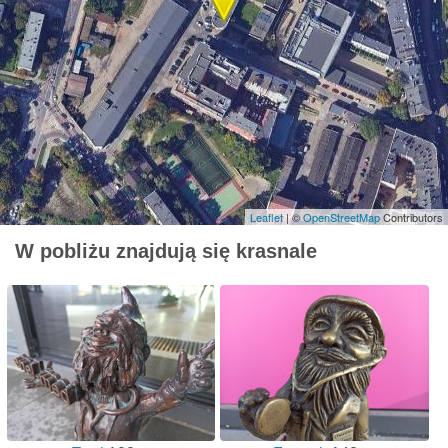
Leaflet
| ©
OpenStreetMap
Contributors
W pobliżu znajdują się krasnale