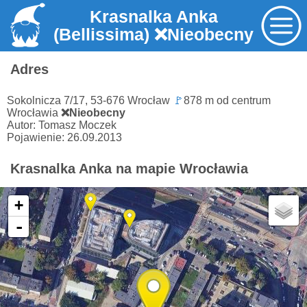
Krasnalka Anka
(Bellissima)
❌Nieobecny
Adres
Sokolnicza 7/17, 53-676 Wrocław
🚩
878 m od centrum
Wrocławia
❌Nieobecny
Autor: Tomasz Moczek
Pojawienie: 26.09.2013
Krasnalka Anka na mapie Wrocławia
+
-