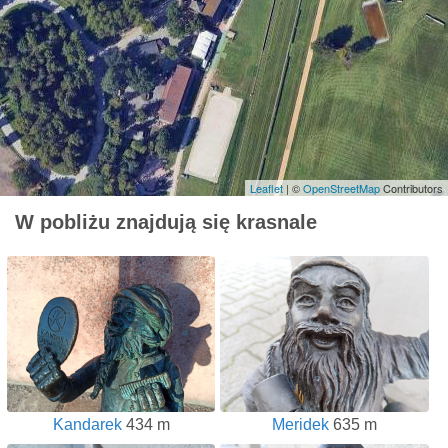
Leaflet
| ©
OpenStreetMap
Contributors
W pobliżu znajdują się krasnale
Kandarek
434 m
Meridek
635 m