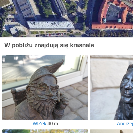
W pobliżu znajdują się krasnale
WIZek
40 m
Andrzej