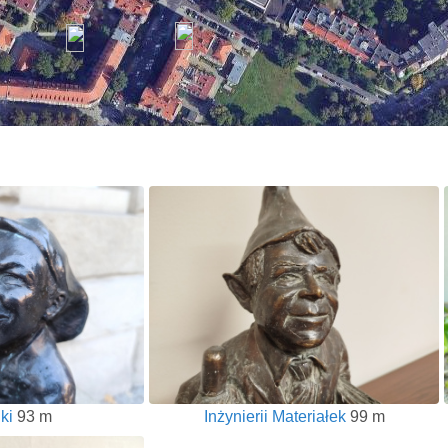
ki
93 m
Inżynierii Materiałek
99 m