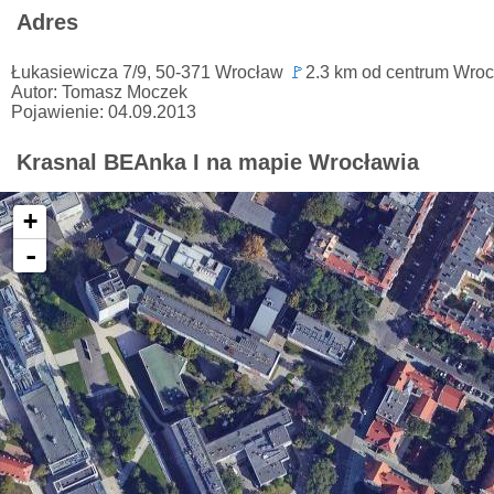
Adres
Łukasiewicza 7/9, 50-371 Wrocław
🚩
2.3 km od centrum Wroc
Autor: Tomasz Moczek
Pojawienie: 04.09.2013
Krasnal BEAnka I na mapie Wrocławia
+
-