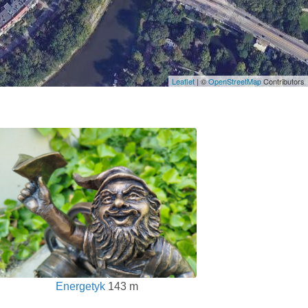
Leaflet
| ©
OpenStreetMap
Contributors
Energetyk
143 m