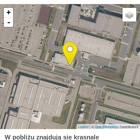
+
-
Leaflet
| ©
OpenStreetMap
Contributors
W pobliżu znajdują się krasnale