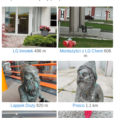
LG Innotek
496 m
Montażyści z LG Chem
606
m
Lappek Duży
820 m
Posco
1.1 km