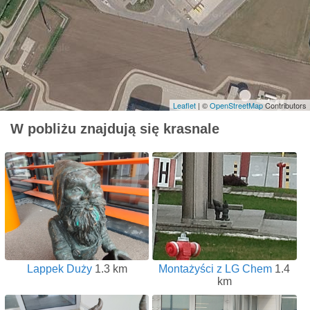
Leaflet
| ©
OpenStreetMap
Contributors
W pobliżu znajdują się krasnale
Lappek Duży
1.3 km
Montażyści z LG Chem
1.4
km