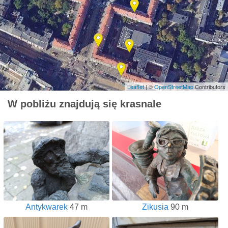
Leaflet
| ©
OpenStreetMap
Contributors
W pobliżu znajdują się krasnale
Antykwarek
47 m
Zikusia
90 m