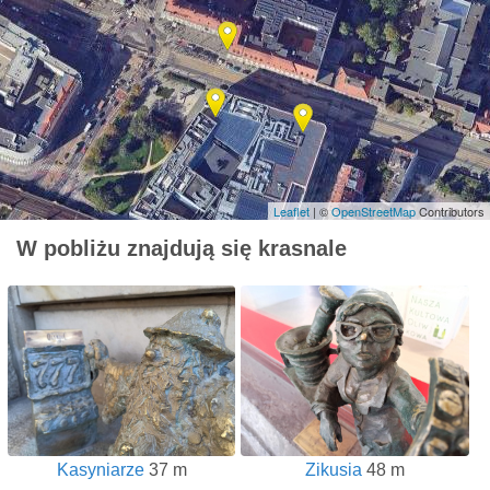
Leaflet
| ©
OpenStreetMap
Contributors
W pobliżu znajdują się krasnale
Kasyniarze
37 m
Zikusia
48 m