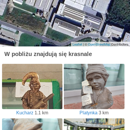
Leaflet
| ©
OpenStreetMap
Contributors
W pobliżu znajdują się krasnale
Kucharz
1.1 km
Platynka
3 km