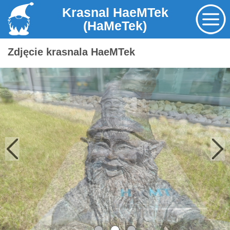
Krasnal HaeMTek
(HaMeTek)
Zdjęcie krasnala HaeMTek