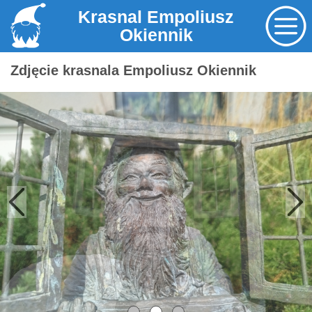
Krasnal Empoliusz
Okiennik
Zdjęcie krasnala Empoliusz Okiennik