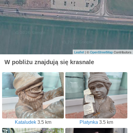
Leaflet
| ©
OpenStreetMap
Contributors
W pobliżu znajdują się krasnale
Kataludek
3.5 km
Platynka
3.5 km