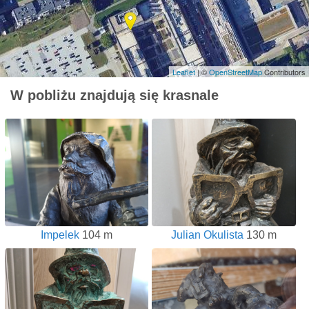
Leaflet
| ©
OpenStreetMap
Contributors
W pobliżu znajdują się krasnale
Impelek
104 m
Julian Okulista
130 m