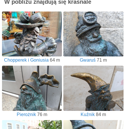
W pobliżu znajdują się krasnale
Chopperek i Goniusia
64 m
Gwaruś
71 m
Pierożnik
76 m
Kuźnik
84 m