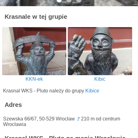
Krasnale w tej grupie
KKN-ek
Kibic
Krasnal WKS - Pluto należy do grupy
Kibice
Adres
Szewska 66/67, 50-529 Wrocław
🚩
210 m od centrum
Wrocławia