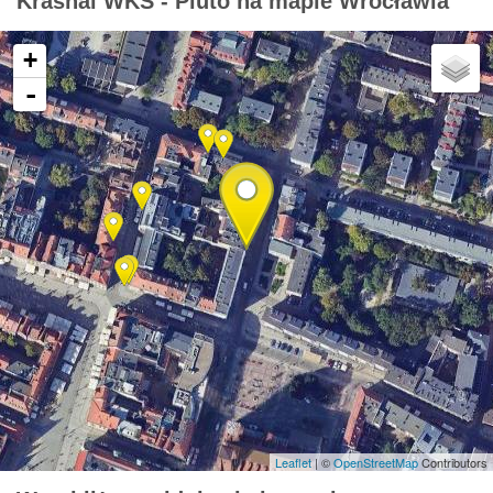
Krasnal WKS - Pluto na mapie Wrocławia
+
-
Leaflet
| ©
OpenStreetMap
Contributors