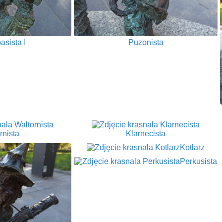
asista I
Puzonista
rnista
Klarnecista
Kotlarz
Perkusista