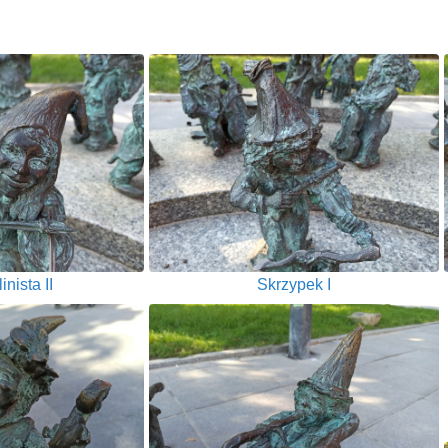
inista II
Skrzypek I