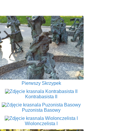
Pierwszy Skrzypek
Kontrabasista II
Puzonista Basowy
Wiolonczelista I