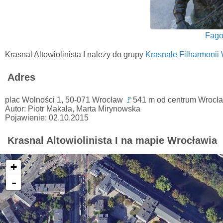
Fago
Krasnal Altowiolinista I należy do grupy
Krasnale Filharmonii 
Adres
plac Wolności 1, 50-071 Wrocław
🚩
541 m od centrum Wrocł
Autor: Piotr Makała, Marta Mirynowska
Pojawienie: 02.10.2015
Krasnal Altowiolinista I na mapie Wrocławia
+
-