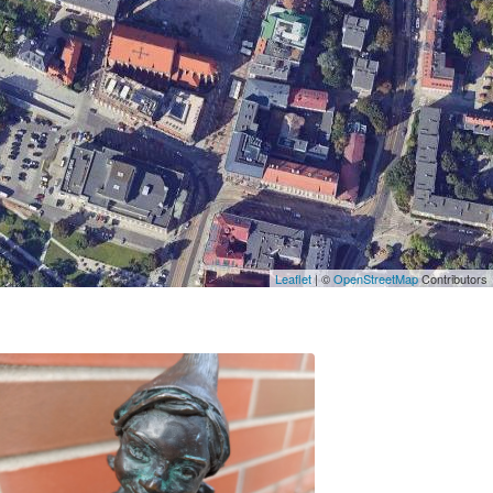
Leaflet
| ©
OpenStreetMap
Contributors