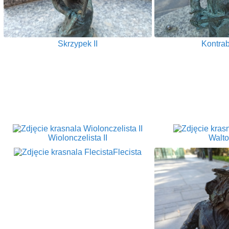
Skrzypek II
Kontrab
Wiolonczelista II
Walto
Flecista