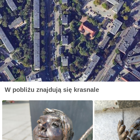
W pobliżu znajdują się krasnale