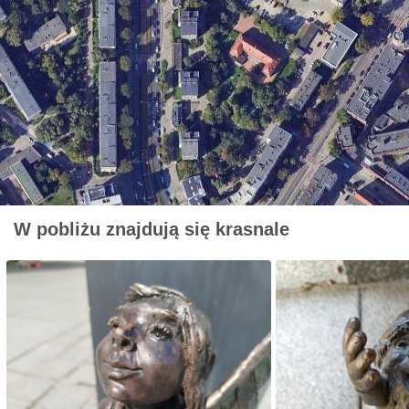
W pobliżu znajdują się krasnale