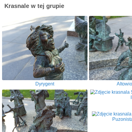
Krasnale w tej grupie
Dyrygent
Altowiol
I
Puzonist