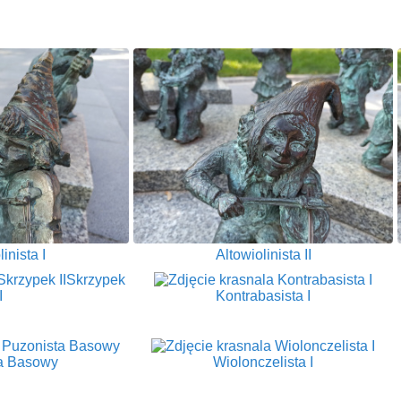
inista I
Altowiolinista II
Skrzypek
I
Kontrabasista I
a Basowy
Wiolonczelista I