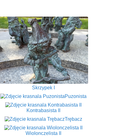
Skrzypek I
Puzonista
Kontrabasista II
Trębacz
Wiolonczelista II