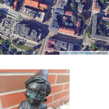
Leaflet
| ©
OpenStreetMap
Contributors