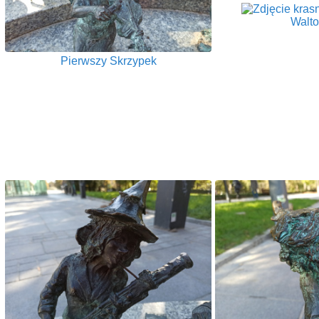
Walto
Pierwszy Skrzypek