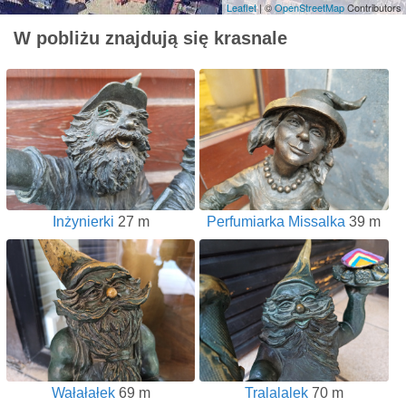
Leaflet
| ©
OpenStreetMap
Contributors
W pobliżu znajdują się krasnale
Inżynierki
27 m
Perfumiarka Missalka
39 m
Wałałałek
69 m
Tralalalek
70 m