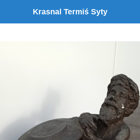
Krasnal Termiś Syty