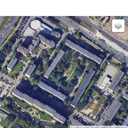
Leaflet
| ©
OpenStreetMap
Contributors