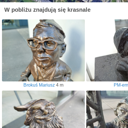
W pobliżu znajdują się krasnale
Brokuś Mariusz
4 m
PM-em