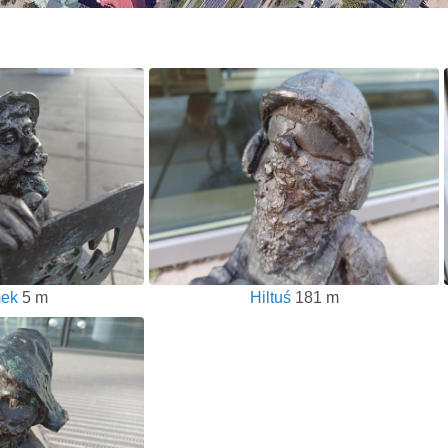
ek
5 m
Hiltuś
181 m